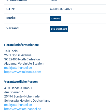
Artikelnummer:
3768
GTIN:
4260603794027
Marke‍:
Talktools
Versand‍:
DHL small&light
Herstellerinformationen:
TalkTools
2681 Spruill Avenue
SC 29405 North Carleston
Alabama, Vereinigte Staaten
mail@atc-handel.de
https://www.talktools.com
Verantwortliche Person:
ATC Handels GmbH
Am Dolmen 7
25494 Borstel-Hohenraden
Schleswig-Holstein, Deutschland
mail@atc-handel.de
https://www.atc-handel.de