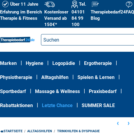
Über 11 Jahre
Tel.
Erfahrung im Bereich
Kostenloser
04101
Therapiebedarf24
FAQ
Therapie & Fitness
Versand ab
84 99
Blog
150€*
100
|
|
|
|
Marken
Hygiene
Logopädie
Ergotherapie
|
|
|
Physiotherapie
Alltagshilfen
Spielen & Lernen
|
|
|
Sportbedarf
Massage & Wellness
Praxisbedarf
|
|
Rabattaktionen
SUMMER SALE
Letzte Chance
STARTSEITE
ALLTAGSHILFEN
TRINKHILFEN & DYSPHAGIE