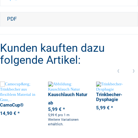
PDF
Kunden kauften dazu
folgende Artikel:
Kauschlauch Natur
Trinkbecher-
Dysphagie
ab
CamoCup®
5,99 €
*
5,99 €
*
14,90 €
*
5,99 € pro 1 m
Weitere Variationen
erhältlich.