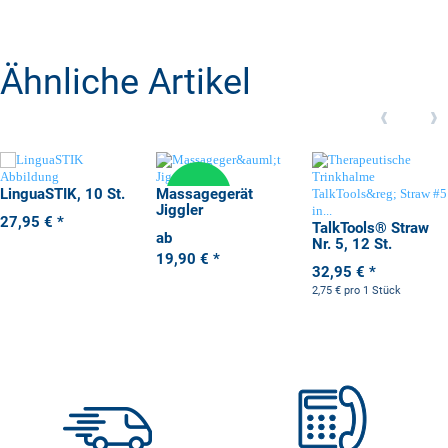
Ähnliche Artikel
LinguaSTIK, 10 St.
Massagegerät
Jiggler
27,95 €
*
TalkTools® Straw
ab
Nr. 5, 12 St.
19,90 €
*
32,95 €
*
2,75 € pro 1 Stück