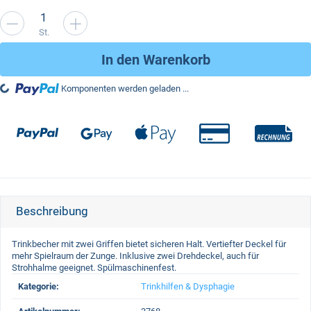
St.
In den Warenkorb
g...
Komponenten werden geladen ...
Zahlungsmethoden
Beschreibung
Trinkbecher mit zwei Griffen bietet sicheren Halt. Vertiefter Deckel für
mehr Spielraum der Zunge. Inklusive zwei Drehdeckel, auch für
Strohhalme geeignet. Spülmaschinenfest.
Produkteigenschaft
Wert
Kategorie:
Trinkhilfen & Dysphagie